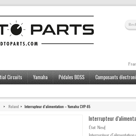
Fran
ial Circuits
Yamaha
Pédales BOSS
Composants électron
>
Roland
>
Interrupteur d’alimentation – Yamaha CVP-65
Interrupteur d’alimen
État:
Neuf
Interrupteur d’alimentati