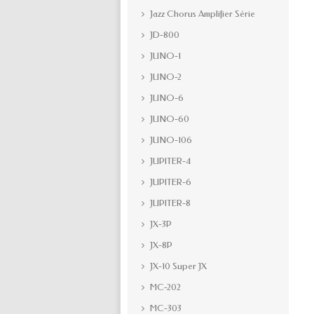
Jazz Chorus Amplifier Série
JD-800
JUNO-1
JUNO-2
JUNO-6
JUNO-60
JUNO-106
JUPITER-4
JUPITER-6
JUPITER-8
JX-3P
JX-8P
JX-10 Super JX
MC-202
MC-303