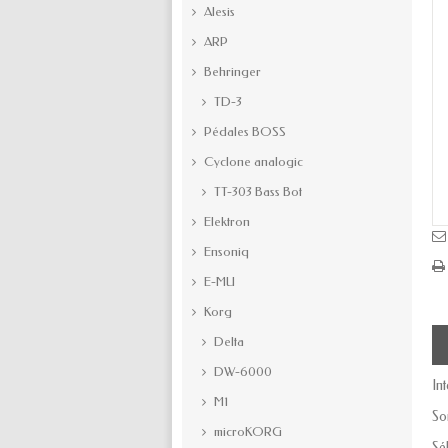
Alesis
ARP
Behringer
TD-3
Pédales BOSS
Cyclone analogic
TT-303 Bass Bot
Elektron
Ensoniq
E-MU
Korg
Delta
DW-6000
In
M1
So
microKORG
Sé