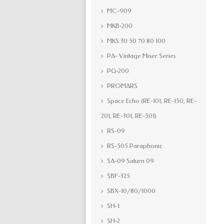
MC-909
MKB-200
MKS 30 50 70 80 100
PA- Vintage Mixer Series
PG-200
PROMARS
Space Echo (RE-101, RE-150, RE-
201, RE-301, RE-501)
RS-09
RS-505 Paraphonic
SA-09 Saturn 09
SBF-325
SBX-10/80/1000
SH-1
SH-2