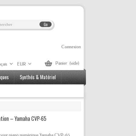
Go
Connexion
Panier
(vide)
çais
EUR
iques
Synthés & Matériel
tation – Yamaha CVP-65
on pour piano numérique Yamaha CVP-65.