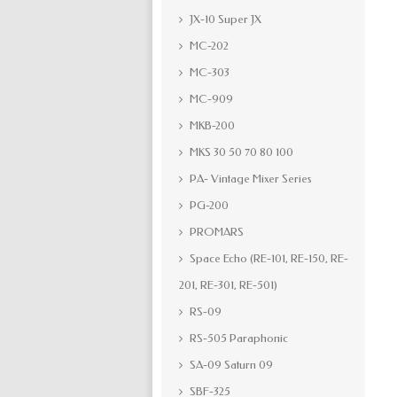
JX-10 Super JX
MC-202
MC-303
MC-909
MKB-200
MKS 30 50 70 80 100
PA- Vintage Mixer Series
PG-200
PROMARS
Space Echo (RE-101, RE-150, RE-
201, RE-301, RE-501)
RS-09
RS-505 Paraphonic
SA-09 Saturn 09
SBF-325