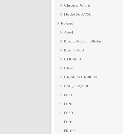
Chroma Polaris
Model 660/760
Roland
Axis-1
Boss DR-55 Dr. Rhythm
Boss KM-60
CMU-800
CR-78
CR-5000 CR-8000
CSQ-100/600
D-10
D-20
D-50
D-70
EP-09