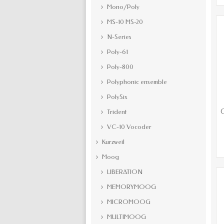
Mono/Poly
MS-10 MS-20
N-Series
Poly-61
Poly-800
Polyphonic ensemble
PolySix
C
Trident
VC-10 Vocoder
Kurzweil
Moog
LIBERATION
MEMORYMOOG
MICROMOOG
MULTIMOOG