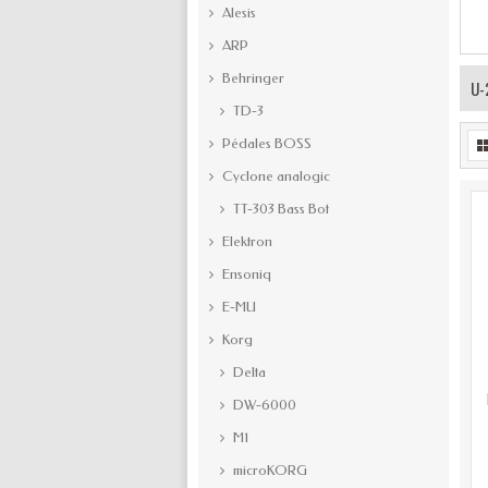
Alesis
ARP
Behringer
U-
TD-3
Pédales BOSS
Cyclone analogic
TT-303 Bass Bot
Elektron
Ensoniq
E-MU
Korg
Delta
DW-6000
M1
microKORG