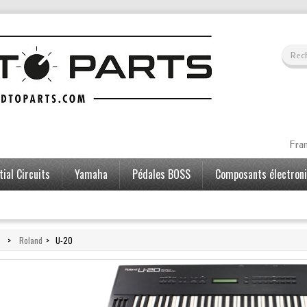
Fran
ial Circuits
Yamaha
Pédales BOSS
Composants électron
>
Roland
>
U-20