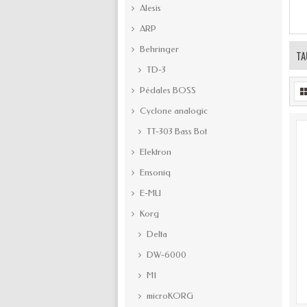
Alesis
ARP
Behringer
TA
TD-3
Pédales BOSS
Cyclone analogic
TT-303 Bass Bot
Elektron
Ensoniq
E-MU
Korg
Delta
DW-6000
M1
microKORG