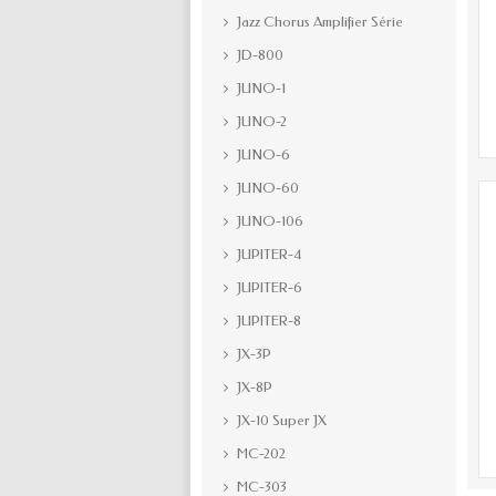
Jazz Chorus Amplifier Série
JD-800
JUNO-1
JUNO-2
JUNO-6
JUNO-60
JUNO-106
JUPITER-4
JUPITER-6
JUPITER-8
JX-3P
JX-8P
JX-10 Super JX
MC-202
MC-303