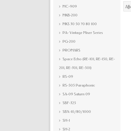
MC-909
Aff
MKB-200
MKS 30 50 70 80 100
PA- Vintage Mixer Series
PG-200
PROMARS
Space Echo (RE-101, RE-150, RE-
201, RE-301, RE-501)
RS-09
RS-505 Paraphonic
SA-09 Saturn 09
SBF-325
SBX-10/80/1000
SH-1
SH-2