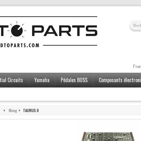
Fran
ial Circuits
Yamaha
Pédales BOSS
Composants électron
>
Moog
>
TAURUS II