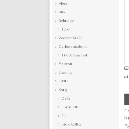
Alesis
ARP
Behringer
TD-3
Pédales BOSS
Cyclone analogic
TT-303 Bass Bot
Elektron
Ensoniq
E-MU
Korg
Delta
DW-6000
Ce
M1
la
microKORG
Fo