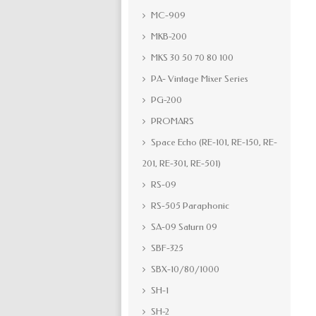
MC-909
MKB-200
MKS 30 50 70 80 100
PA- Vintage Mixer Series
PG-200
PROMARS
Space Echo (RE-101, RE-150, RE-
201, RE-301, RE-501)
RS-09
RS-505 Paraphonic
SA-09 Saturn 09
SBF-325
SBX-10/80/1000
SH-1
SH-2