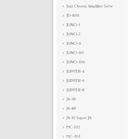
Jazz Chorus Amplifier Série
JD-800
JUNO-1
JUNO-2
JUNO-6
JUNO-60
JUNO-106
JUPITER-4
JUPITER-6
JUPITER-8
JX-3P
JX-8P
JX-10 Super JX
MC-202
MC-303