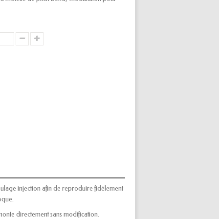
lage injection afin de reproduire fidèlement
poque.
monte directement sans modification.