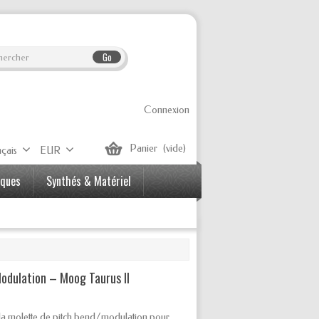
Go
Connexion
Panier
(vide)
çais
EUR
iques
Synthés & Matériel
odulation – Moog Taurus II
la molette de pitch bend/modulation pour