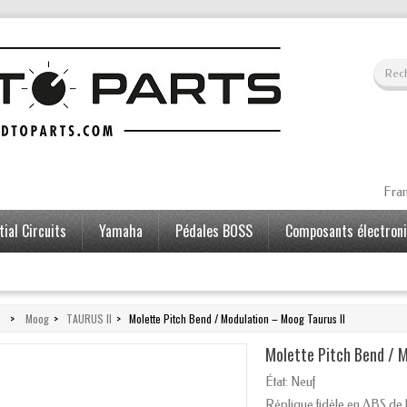
Fran
ial Circuits
Yamaha
Pédales BOSS
Composants électron
>
Moog
>
TAURUS II
>
Molette Pitch Bend / Modulation – Moog Taurus II
Molette Pitch Bend / M
État:
Neuf
Réplique fidèle en ABS de 