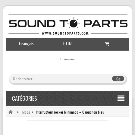
Français
EUR
Connexion
Go
CATÉGORIES
>
Moog
>
Interrupteur rocker Minimoog – Capuchon bleu