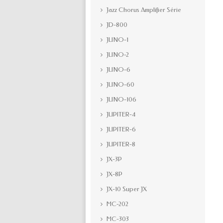
Jazz Chorus Amplifier Série
JD-800
JUNO-1
JUNO-2
JUNO-6
JUNO-60
JUNO-106
JUPITER-4
JUPITER-6
JUPITER-8
JX-3P
JX-8P
JX-10 Super JX
MC-202
MC-303