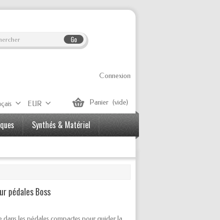
Go
Connexion
Panier
(vide)
çais
EUR
iques
Synthés & Matériel
our pédales Boss
ée dans les pédales compactes pour guider la