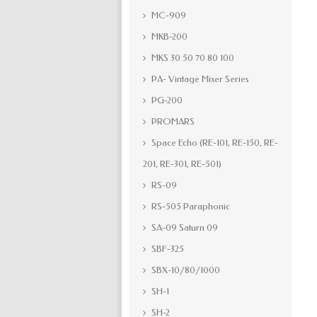
MC-909
MKB-200
MKS 30 50 70 80 100
PA- Vintage Mixer Series
PG-200
PROMARS
Space Echo (RE-101, RE-150, RE-
201, RE-301, RE-501)
RS-09
RS-505 Paraphonic
SA-09 Saturn 09
SBF-325
SBX-10/80/1000
SH-1
SH-2