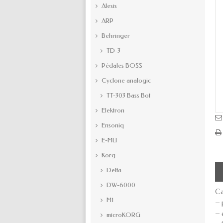
Alesis
ARP
Behringer
TD-3
Pédales BOSS
Cyclone analogic
TT-303 Bass Bot
Elektron
Ensoniq
E-MU
Korg
Delta
DW-6000
Ca
M1
– 
– 
microKORG