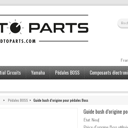
Fran
ial Circuits
Yamaha
Pédales BOSS
Composants électron
>
Pédales BOSS
>
Guide bush d’origine pour pédales Boss
Guide bush d’origine p
État:
Neuf
Pièce d’origine Boss utilis