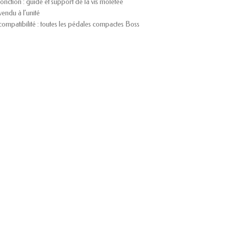
fonction : guide et support de la vis moletée
vendu à l’unité
compatibilité : toutes les pédales compactes Boss