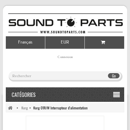
Français
EUR
Connexion
Go
CATÉGORIES
>
Korg
>
Korg 01R/W Interrupteur d'alimentation