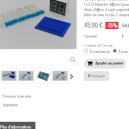
1 LED blanche diffusée pour
deux chiffres à sept segment
bleu ou sans écran. Compat
45,90 €
-15%
54,
Quantité
Couleur de l’écran
Écran miroir
Écran
Ajouter au panier
Partager
Envoyer à un ami
Imprimer
Plus d'informations