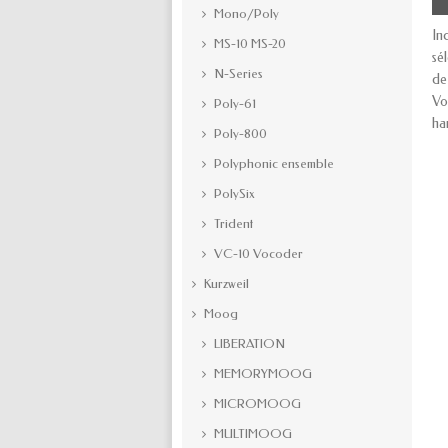
Mono/Poly
In
MS-10 MS-20
sé
N-Series
de
Vo
Poly-61
ha
Poly-800
Polyphonic ensemble
PolySix
Trident
VC-10 Vocoder
Kurzweil
Moog
LIBERATION
MEMORYMOOG
MICROMOOG
MULTIMOOG