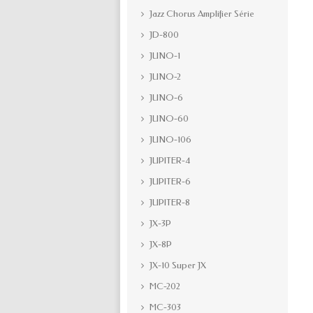
Jazz Chorus Amplifier Série
JD-800
JUNO-1
JUNO-2
JUNO-6
JUNO-60
JUNO-106
JUPITER-4
JUPITER-6
JUPITER-8
JX-3P
JX-8P
JX-10 Super JX
MC-202
MC-303