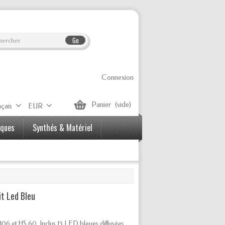
Go
Connexion
Panier
(vide)
çais
EUR
iques
Synthés & Matériel
t Led Bleu
06 et HS 60. Inclus 15 LED bleues diffusées,