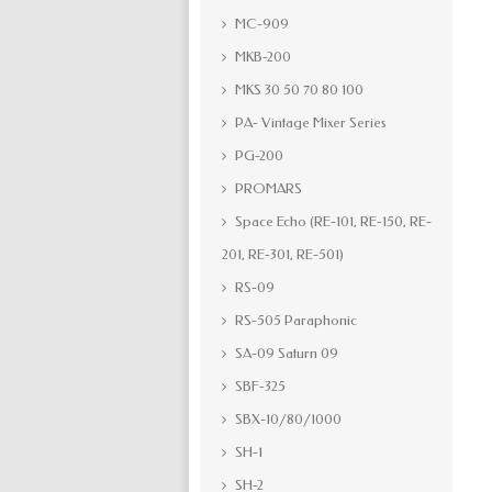
MC-909
MKB-200
MKS 30 50 70 80 100
PA- Vintage Mixer Series
PG-200
PROMARS
Space Echo (RE-101, RE-150, RE-
201, RE-301, RE-501)
RS-09
RS-505 Paraphonic
SA-09 Saturn 09
SBF-325
SBX-10/80/1000
SH-1
SH-2