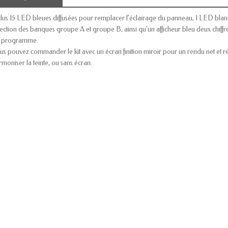
clus 15 LED bleues diffusées pour remplacer l’éclairage du panneau, 1 LED blanc
lection des banques groupe A et groupe B, ainsi qu’un afficheur bleu deux chiff
 programme.
us pouvez commander le kit avec un écran finition miroir pour un rendu net et ré
rmoniser la teinte, ou sans écran.