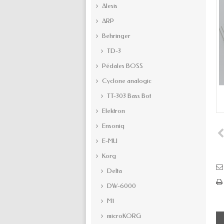
Alesis
ARP
Behringer
TD-3
Pédales BOSS
Cyclone analogic
TT-303 Bass Bot
Elektron
Ensoniq
E-MU
Korg
Delta
DW-6000
M1
microKORG