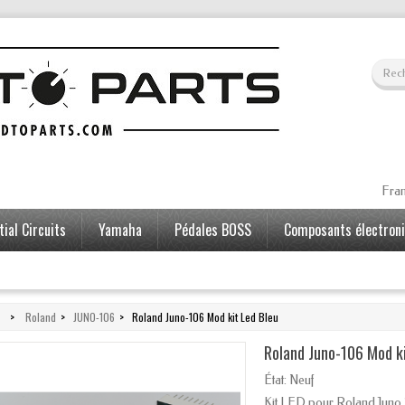
Fran
ial Circuits
Yamaha
Pédales BOSS
Composants électron
>
Roland
>
JUNO-106
>
Roland Juno-106 Mod kit Led Bleu
Roland Juno-106 Mod ki
État:
Neuf
Kit LED pour Roland Juno 1