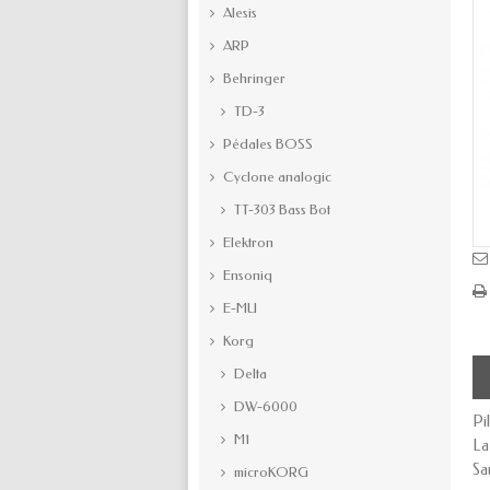
Alesis
ARP
Behringer
TD-3
Pédales BOSS
Cyclone analogic
TT-303 Bass Bot
Elektron
Ensoniq
E-MU
Korg
Delta
DW-6000
Pi
M1
La
Sa
microKORG