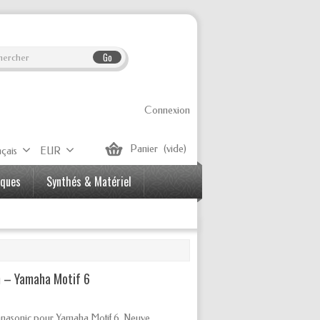
Go
Connexion
Panier
(vide)
çais
EUR
iques
Synthés & Matériel
m – Yamaha Motif 6
nasonic pour Yamaha Motif 6. Neuve.