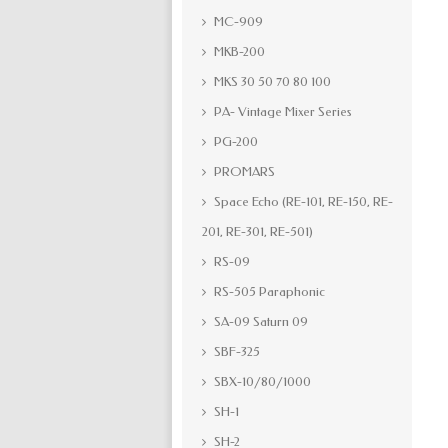
MC-909
MKB-200
MKS 30 50 70 80 100
PA- Vintage Mixer Series
PG-200
PROMARS
Space Echo (RE-101, RE-150, RE-
201, RE-301, RE-501)
RS-09
RS-505 Paraphonic
SA-09 Saturn 09
SBF-325
SBX-10/80/1000
SH-1
SH-2