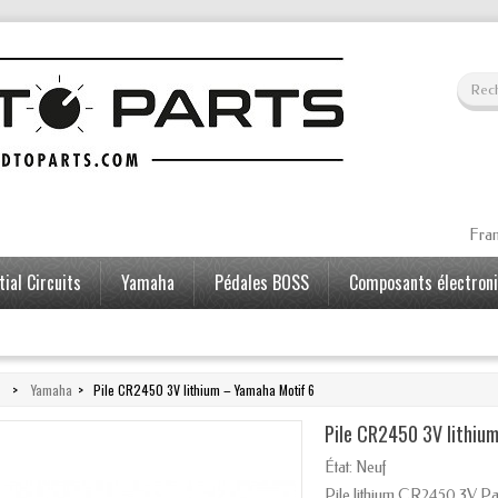
Fran
ial Circuits
Yamaha
Pédales BOSS
Composants électron
>
Yamaha
>
Pile CR2450 3V lithium – Yamaha Motif 6
Pile CR2450 3V lithiu
État:
Neuf
Pile lithium CR2450 3V Pa