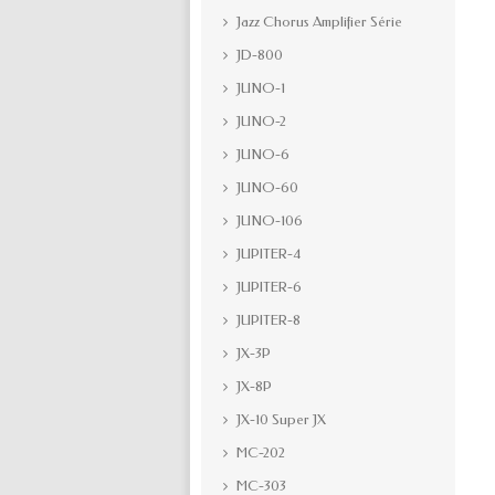
Jazz Chorus Amplifier Série
JD-800
JUNO-1
JUNO-2
JUNO-6
JUNO-60
JUNO-106
JUPITER-4
JUPITER-6
JUPITER-8
JX-3P
JX-8P
JX-10 Super JX
MC-202
MC-303