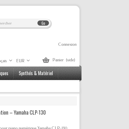
Go
Connexion
Panier
(vide)
çais
EUR
iques
Synthés & Matériel
tation – Yamaha CLP-130
on pour piano numérique Yamaha CLP-130.