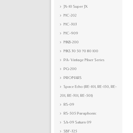
JX-10 Super JX
MC-202
MC-303
MC-909
MKB-200
MKS 30 50 70 80 100
PA- Vintage Mixer Series
PG-200
PROMARS
Space Echo (RE-101, RE-150, RE-
201, RE-301, RE-501)
RS-09
RS-505 Paraphonic
SA-09 Saturn 09
SBF-325