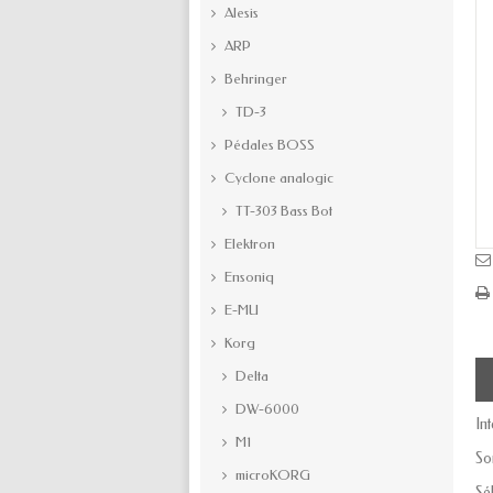
Alesis
ARP
Behringer
TD-3
Pédales BOSS
Cyclone analogic
TT-303 Bass Bot
Elektron
Ensoniq
E-MU
Korg
Delta
DW-6000
In
M1
So
microKORG
Sé