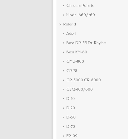
Chroma Polaris
Model 660/760
Roland
Axis-1
Boss DR-55 Dr. Rhythm
Boss KM-60
CMU-800
CR-78
CR-5000 CR-8000
CSQ-100/600
D-10
D-20
D-50
D-70
EP-09