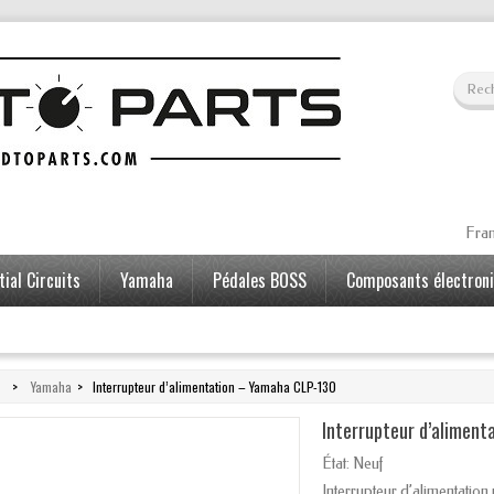
Fran
ial Circuits
Yamaha
Pédales BOSS
Composants électron
>
Yamaha
>
Interrupteur d’alimentation – Yamaha CLP-130
Interrupteur d’alimen
État:
Neuf
Interrupteur d’alimentati