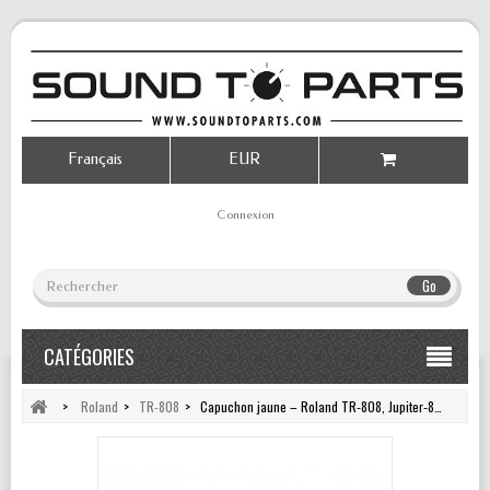
Français
EUR
Connexion
Go
CATÉGORIES
>
Roland
>
TR-808
>
Capuchon jaune – Roland TR‑808, Jupiter‑8…