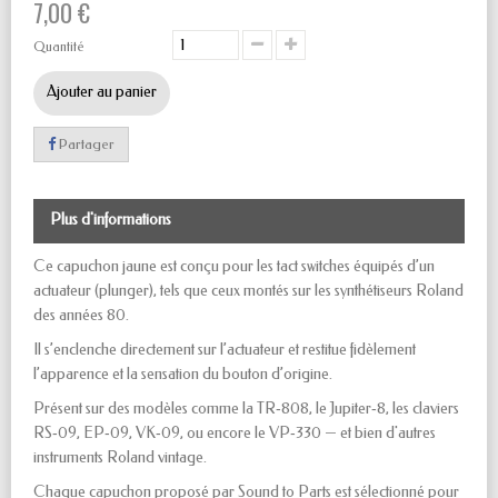
7,00 €
Quantité
Ajouter au panier
Partager
Plus d'informations
Ce capuchon jaune est conçu pour les tact switches équipés d’un
actuateur (plunger), tels que ceux montés sur les synthétiseurs Roland
des années 80.
Il s’enclenche directement sur l’actuateur et restitue fidèlement
l’apparence et la sensation du bouton d’origine.
Présent sur des modèles comme la TR‑808, le Jupiter‑8, les claviers
RS‑09, EP‑09, VK‑09, ou encore le VP‑330 — et bien d'autres
instruments Roland vintage.
Chaque capuchon proposé par Sound to Parts est sélectionné pour