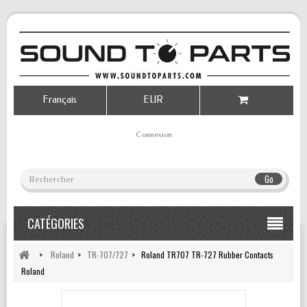
Français
EUR
Connexion
Go
CATÉGORIES
>
Roland
>
TR-707/727
>
Roland TR707 TR-727 Rubber Contacts
Roland