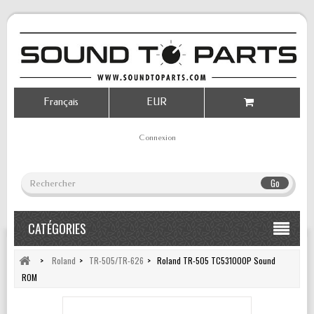
Français
EUR
Connexion
Go
CATÉGORIES
>
Roland
>
TR-505/TR-626
>
Roland TR-505 TC531000P Sound
ROM