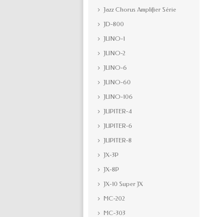
Jazz Chorus Amplifier Série
JD-800
JUNO-1
JUNO-2
JUNO-6
JUNO-60
JUNO-106
JUPITER-4
JUPITER-6
JUPITER-8
JX-3P
JX-8P
JX-10 Super JX
MC-202
MC-303