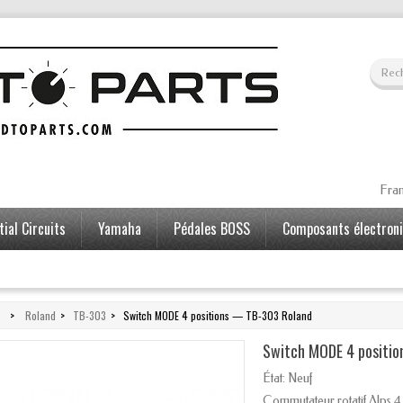
Fran
ial Circuits
Yamaha
Pédales BOSS
Composants électron
>
Roland
>
TB-303
>
Switch MODE 4 positions — TB-303 Roland
Switch MODE 4 positi
État:
Neuf
Commutateur rotatif Alps 