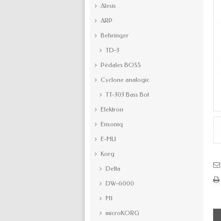
Alesis
ARP
Behringer
TD-3
Pédales BOSS
Cyclone analogic
TT-303 Bass Bot
Elektron
Ensoniq
E-MU
Korg
Delta
DW-6000
M1
microKORG