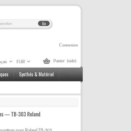
Go
Connexion
Panier
(vide)
çais
EUR
iques
Synthés & Matériel
ons — TB-303 Roland
4 positions pour Roland TB-303.