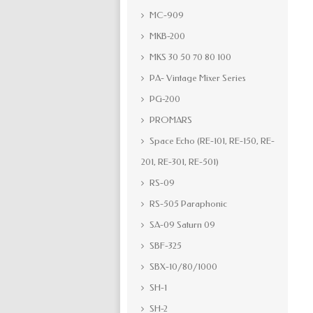
MC-909
MKB-200
MKS 30 50 70 80 100
PA- Vintage Mixer Series
PG-200
PROMARS
Space Echo (RE-101, RE-150, RE-
201, RE-301, RE-501)
RS-09
RS-505 Paraphonic
SA-09 Saturn 09
SBF-325
SBX-10/80/1000
SH-1
SH-2