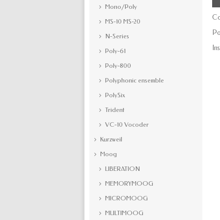
Mono/Poly
Co
MS-10 MS-20
Po
N-Series
In
Poly-61
Poly-800
Polyphonic ensemble
PolySix
Trident
VC-10 Vocoder
Kurzweil
Moog
LIBERATION
MEMORYMOOG
MICROMOOG
MULTIMOOG