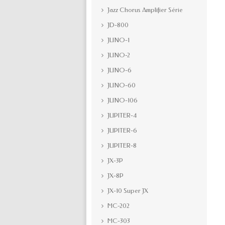
Jazz Chorus Amplifier Série
JD-800
JUNO-1
JUNO-2
JUNO-6
JUNO-60
JUNO-106
JUPITER-4
JUPITER-6
JUPITER-8
JX-3P
JX-8P
JX-10 Super JX
MC-202
MC-303