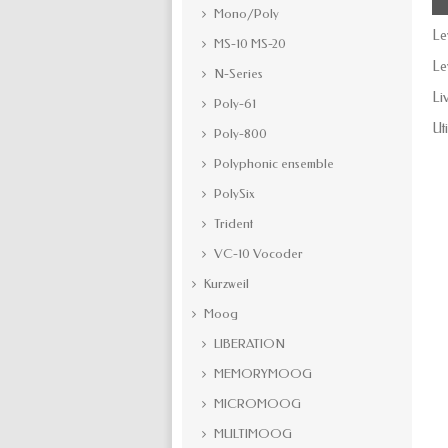
Mono/Poly
Le
MS-10 MS-20
Le
N-Series
Liv
Poly-61
Ut
Poly-800
Polyphonic ensemble
PolySix
Trident
VC-10 Vocoder
Kurzweil
Moog
LIBERATION
MEMORYMOOG
MICROMOOG
MULTIMOOG