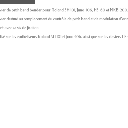
vier de pitch bend bender pour Roland SH 101, Juno-106, HS-60 et MKB-200.
vier destiné au remplacement du contrôle de pitch bend et de modulation d’orig
ré avec sa vis de fixation.
ilisé sur les synthétiseurs Roland SH 101 et Juno-106, ainsi que sur les claviers