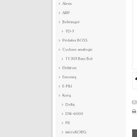
Alesis
ARP
Behringer
TD-3
Pédales BOSS
Cyclone analogic
TT-303 Bass Bot
Elektron
Ensoniq
E-MU
Korg
Delta
DW-6000
M1
microKORG