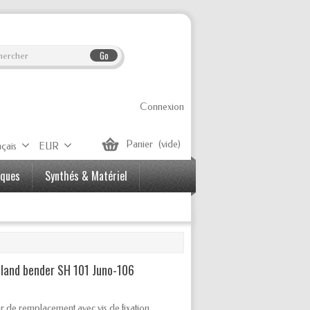
Go
Connexion
Panier
(vide)
çais
EUR
iques
Synthés & Matériel
oland bender SH 101 Juno-106
r de remplacement avec vis de fixation,