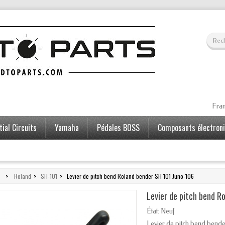
Fran
ial Circuits
Yamaha
Pédales BOSS
Composants électron
>
Roland
>
SH-101
>
Levier de pitch bend Roland bender SH 101 Juno-106
Levier de pitch bend R
État:
Neuf
Levier de pitch bend bende