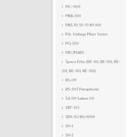
MC-909
MKB-200
MKS 30 50 70 80 100
PA- Vintage Mixer Series
PG-200
PROMARS
Space Echo (RE-101, RE-150, RE-
201, RE-301, RE-501)
RS-09
RS-505 Paraphonic
SA-09 Saturn 09
SBF-325
SBX-10/80/1000
SH-1
SH-2