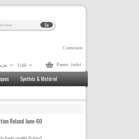
Go
Connexion
Panier
(vide)
çais
EUR
iques
Synthés & Matériel
ation Roland Juno-60
 de haute qualité Roland.