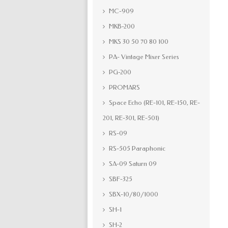
MC-909
MKB-200
MKS 30 50 70 80 100
PA- Vintage Mixer Series
PG-200
PROMARS
Space Echo (RE-101, RE-150, RE-
201, RE-301, RE-501)
RS-09
RS-505 Paraphonic
SA-09 Saturn 09
SBF-325
SBX-10/80/1000
SH-1
SH-2