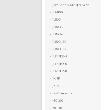
Jazz Chorus Amplifier Série
JD-800
JUNO-1
JUNO-2
JUNO-6
JUNO-60
JUNO-106
JUPITER-4
JUPITER-6
JUPITER-8
JX-3P
JX-8P
JX-10 Super JX
MC-202
MC-303