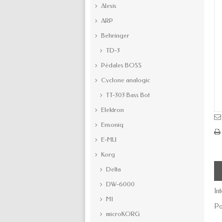
Alesis
ARP
Behringer
TD-3
Pédales BOSS
Cyclone analogic
TT-303 Bass Bot
Elektron
Ensoniq
E-MU
Korg
Delta
DW-6000
In
M1
Po
microKORG