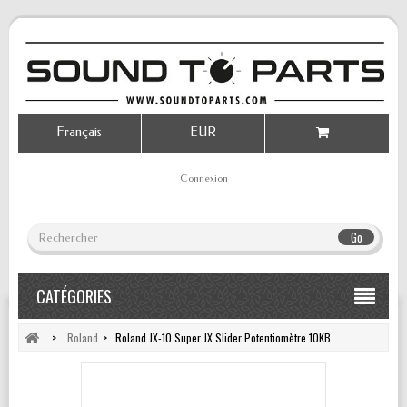
Français
EUR
Connexion
Go
CATÉGORIES
>
Roland
>
Roland JX-10 Super JX Slider Potentiomètre 10KB