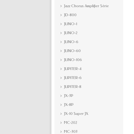
Jazz Chorus Amplifier Série
JD-800
JUNO-1
JUNO-2
JUNO-6
JUNO-60
JUNO-106
JUPITER-4
JUPITER-6
JUPITER-8
JX-3P
JX-8P
JX-10 Super JX
MC-202
MC-303