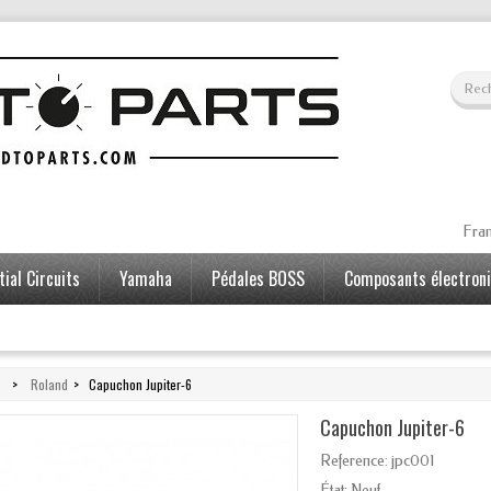
Fran
ial Circuits
Yamaha
Pédales BOSS
Composants électron
>
Roland
>
Capuchon Jupiter-6
Capuchon Jupiter-6
Reference:
jpc001
État:
Neuf