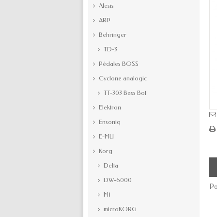
Alesis
ARP
Behringer
TD-3
Pédales BOSS
Cyclone analogic
TT-303 Bass Bot
Elektron
Ensoniq
E-MU
Korg
Delta
DW-6000
Po
M1
microKORG