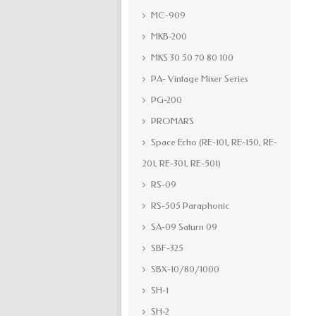
MC-909
MKB-200
MKS 30 50 70 80 100
PA- Vintage Mixer Series
PG-200
PROMARS
Space Echo (RE-101, RE-150, RE-
201, RE-301, RE-501)
RS-09
RS-505 Paraphonic
SA-09 Saturn 09
SBF-325
SBX-10/80/1000
SH-1
SH-2