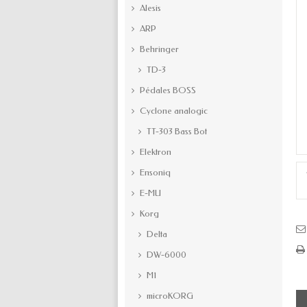
Alesis
ARP
Behringer
TD-3
Pédales BOSS
Cyclone analogic
TT-303 Bass Bot
Elektron
Ensoniq
E-MU
Korg
Delta
DW-6000
M1
microKORG