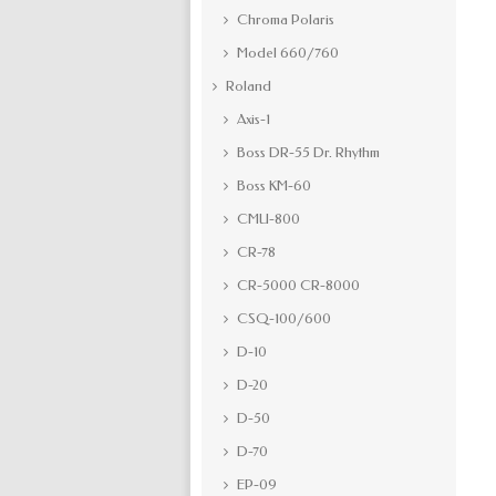
Chroma Polaris
Model 660/760
Roland
Axis-1
Boss DR-55 Dr. Rhythm
Boss KM-60
CMU-800
CR-78
CR-5000 CR-8000
CSQ-100/600
D-10
D-20
D-50
D-70
EP-09