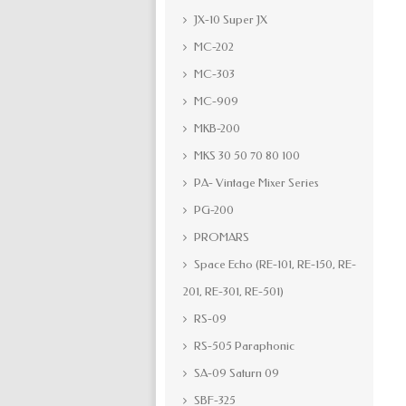
JX-10 Super JX
MC-202
MC-303
MC-909
MKB-200
MKS 30 50 70 80 100
PA- Vintage Mixer Series
PG-200
PROMARS
Space Echo (RE-101, RE-150, RE-
201, RE-301, RE-501)
RS-09
RS-505 Paraphonic
SA-09 Saturn 09
SBF-325