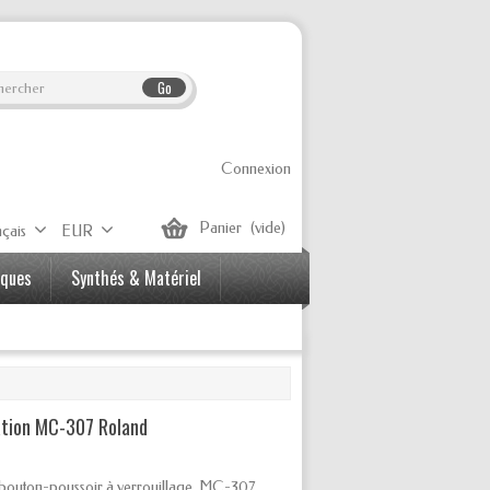
Go
Connexion
Panier
(vide)
çais
EUR
iques
Synthés & Matériel
tation MC-307 Roland
n bouton-poussoir à verrouillage. MC-307.