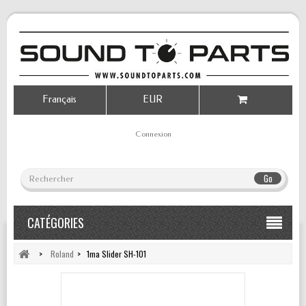
Français
EUR
Connexion
Go
CATÉGORIES
>
Roland
>
1ma Slider SH-101