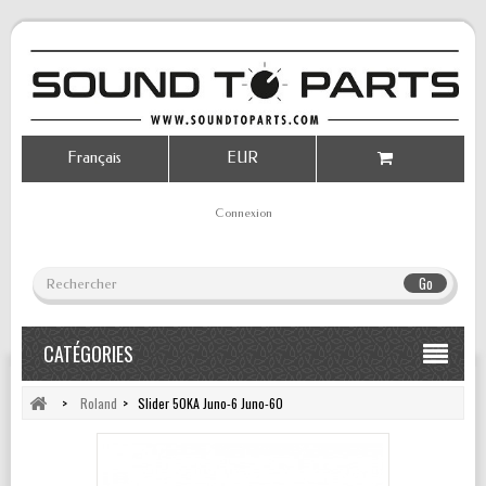
Français
EUR
Connexion
Go
CATÉGORIES
>
Roland
>
Slider 50KA Juno-6 Juno-60