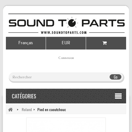
Français
EUR
Connexion
Go
CATÉGORIES
>
Roland
>
Pied en caoutchouc