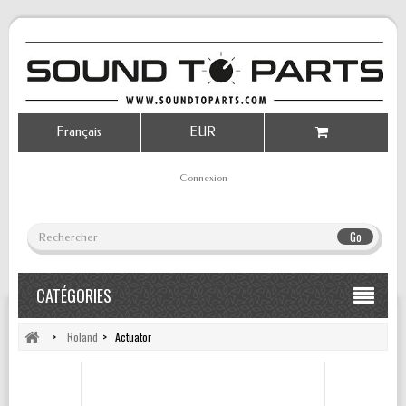
Français
EUR
Connexion
Go
CATÉGORIES
>
Roland
>
Actuator