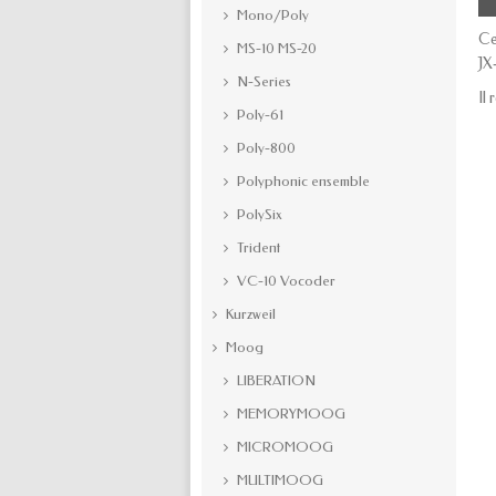
Mono/Poly
Ce
MS-10 MS-20
JX
N-Series
Il 
Poly-61
Poly-800
Polyphonic ensemble
PolySix
Trident
VC-10 Vocoder
Kurzweil
Moog
LIBERATION
MEMORYMOOG
MICROMOOG
MULTIMOOG