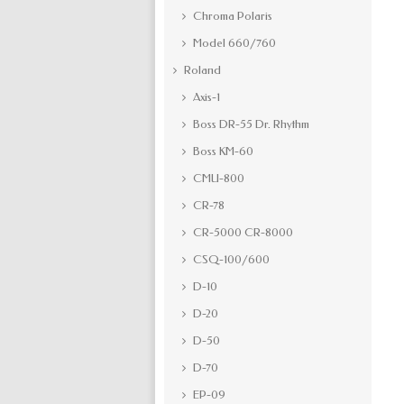
Chroma Polaris
Model 660/760
Roland
Axis-1
Boss DR-55 Dr. Rhythm
Boss KM-60
CMU-800
CR-78
CR-5000 CR-8000
CSQ-100/600
D-10
D-20
D-50
D-70
EP-09