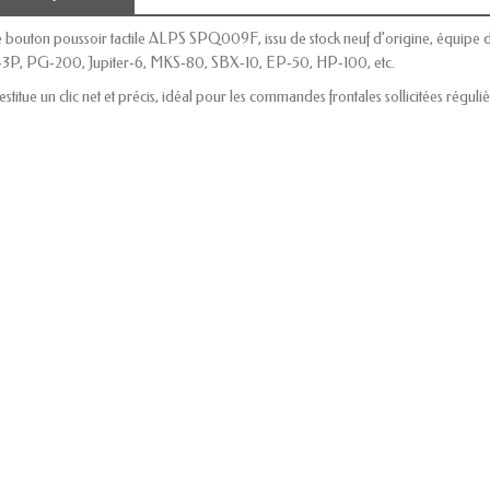
 bouton poussoir tactile ALPS SPQ009F, issu de stock neuf d’origine, équipe d
‑3P, PG‑200, Jupiter‑6, MKS‑80, SBX‑10, EP‑50, HP‑100, etc.
restitue un clic net et précis, idéal pour les commandes frontales sollicitées régul