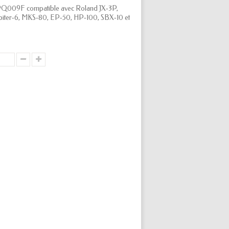
SPQ009F compatible avec Roland JX‑3P,
iter‑6, MKS‑80, EP‑50, HP‑100, SBX‑10 et