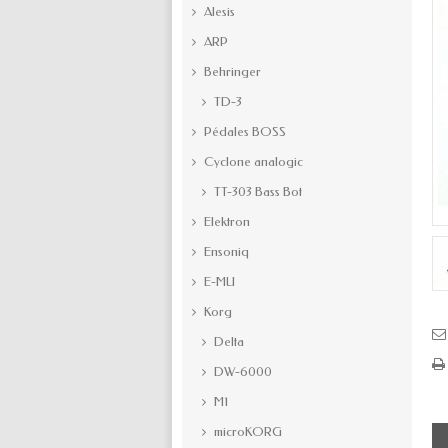
Alesis
ARP
Behringer
TD-3
Pédales BOSS
Cyclone analogic
TT-303 Bass Bot
Elektron
Ensoniq
E-MU
Korg
Delta
DW-6000
M1
microKORG