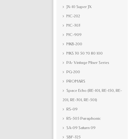
JX-10 Super JX
MC-202
MC-303
MC-909
MKB-200
MKS 30 50 70 80 100
PA- Vintage Mixer Series
PG-200
PROMARS
Space Echo (RE-101, RE-150, RE-
201, RE-301, RE-501)
RS-09
RS-505 Paraphonic
SA-09 Saturn 09
SBF-325