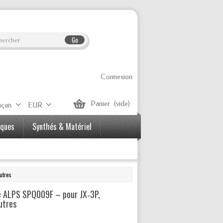
Go
Connexion
Panier
(vide)
çais
EUR
iques
Synthés & Matériel
utres
le ALPS SPQ009F – pour JX‑3P,
utres