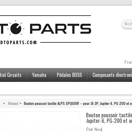
Fran
ial Circuits
Yamaha
Pédales BOSS
Composants électron
>
Roland
>
Bouton poussoir tactile ALPS SPQ009F – pour JX‑3P, Jupiter‑6, PG‑200 et a
Bouton poussoir tacti
Jupiter‑6, PG‑200 et a
État:
Neuf