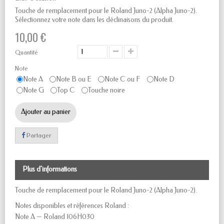
Touche de remplacement pour le Roland Juno-2 (Alpha Juno-2).
Sélectionnez votre note dans les déclinaisons du produit.
10,00 €
Quantité
Note
Note A
Note B ou E
Note C ou F
Note D
Note G
Top C
Touche noire
Ajouter au panier
Partager
Plus d'informations
Touche de remplacement pour le Roland Juno-2 (Alpha Juno-2).
Notes disponibles et références Roland :
Note A — Roland 106H030