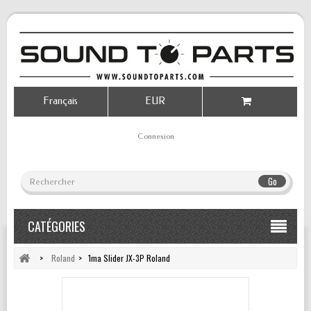
Français
EUR
Connexion
Go
CATÉGORIES
>
Roland
>
1ma Slider JX-3P Roland