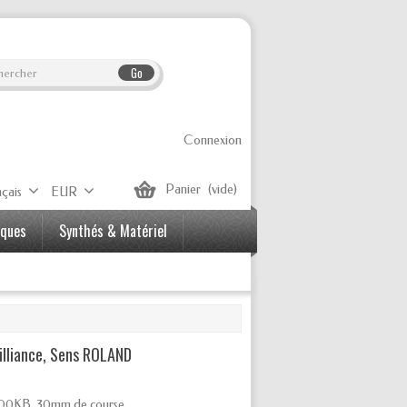
Go
Connexion
Panier
(vide)
çais
EUR
iques
Synthés & Matériel
illiance, Sens ROLAND
 100KB, 30
mm de course.