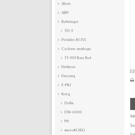
Alesis
ARP
Behringer
TD-3
Pédales BOSS
Cyclone analogic
TT-303 Bass Bot
Elektron
Ensoniq
E-MU
Korg
Delta
DW-6000
In
M1
So
microKORG
Sé