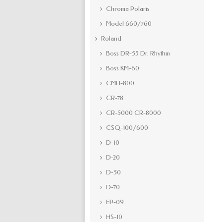
Chroma Polaris
Model 660/760
Roland
Boss DR-55 Dr. Rhythm
Boss KM-60
CMU-800
CR-78
CR-5000 CR-8000
CSQ-100/600
D-10
D-20
D-50
D-70
EP-09
HS-10