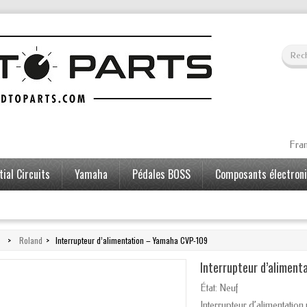
Fran
ial Circuits
Yamaha
Pédales BOSS
Composants électron
>
Roland
>
Interrupteur d’alimentation – Yamaha CVP-109
Interrupteur d’alimen
État:
Neuf
Interrupteur d’alimentati