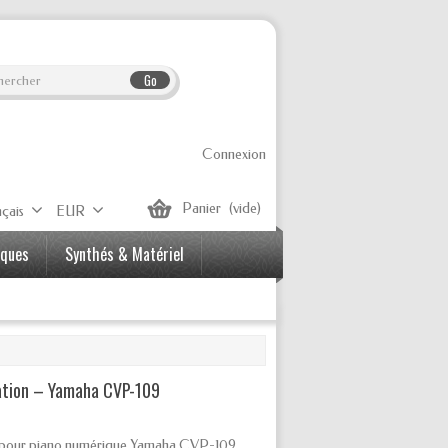
Go
Connexion
Panier
(vide)
çais
EUR
iques
Synthés & Matériel
tation – Yamaha CVP-109
on pour piano numérique Yamaha CVP-109.