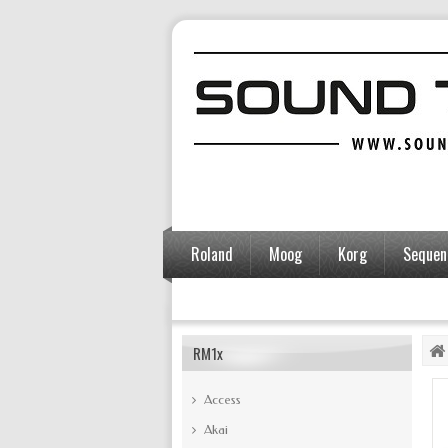
Roland
Moog
Korg
Sequent
Accessoires
RM1x
Access
Akai