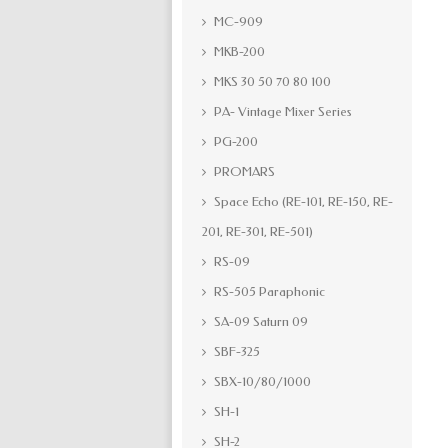
MC-909
MKB-200
MKS 30 50 70 80 100
PA- Vintage Mixer Series
PG-200
PROMARS
Space Echo (RE-101, RE-150, RE-
201, RE-301, RE-501)
RS-09
RS-505 Paraphonic
SA-09 Saturn 09
SBF-325
SBX-10/80/1000
SH-1
SH-2