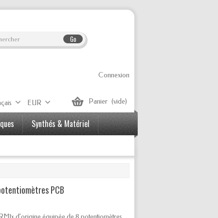
Go
Connexion
Panier
(vide)
çais
EUR
iques
Synthés & Matériel
potentiomètres PCB
RM1x d’origine équipée de 8 potentiomètres.