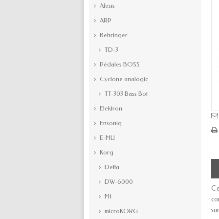
Alesis
ARP
Behringer
TD-3
Pédales BOSS
Cyclone analogic
TT-303 Bass Bot
Elektron
Ensoniq
E-MU
Korg
Delta
DW-6000
Ce
M1
co
su
microKORG