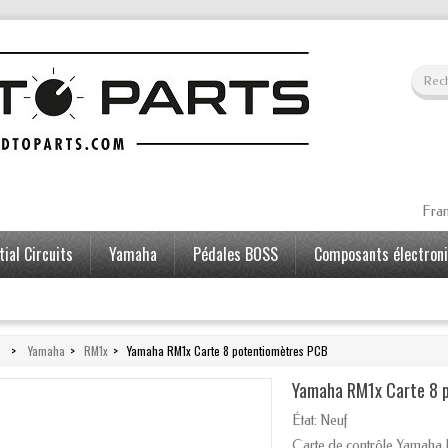
Fran
ial Circuits
Yamaha
Pédales BOSS
Composants électron
>
Yamaha
>
RM1x
>
Yamaha RM1x Carte 8 potentiomètres PCB
Yamaha RM1x Carte 8 
État:
Neuf
Carte de contrôle Yamaha 