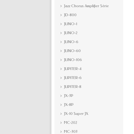
Jazz Chorus Amplifier Série
JD-800
JUNO-1
JUNO-2
JUNO-6
JUNO-60
JUNO-106
JUPITER-4
JUPITER-6
JUPITER-8
JX-3P
JX-8P
JX-10 Super JX
MC-202
MC-303