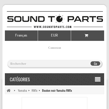
Français
EUR
Connexion
Go
CATÉGORIES
>
Yamaha
>
RM1x
>
Bouton noir Yamaha RM1x