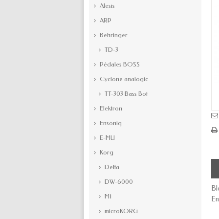
Alesis
ARP
Behringer
TD-3
Pédales BOSS
Cyclone analogic
TT-303 Bass Bot
Elektron
Ensoniq
E-MU
Korg
Delta
DW-6000
Bl
M1
En
microKORG