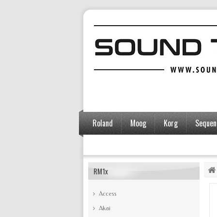
Roland
Moog
Korg
Sequent
Accessoires
RM1x
Access
Akai