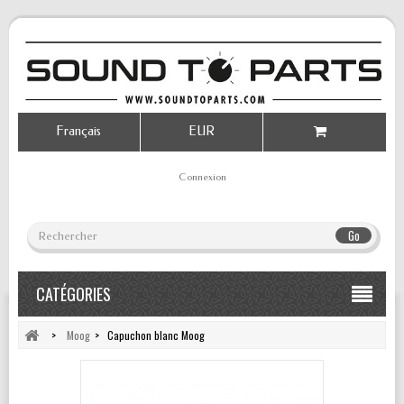
Français
EUR
Connexion
Go
CATÉGORIES
>
Moog
>
Capuchon blanc Moog