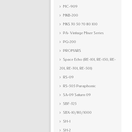
MC-909
MKB-200
MKS 30 50 70 80 100
PA- Vintage Mixer Series
PG-200
PROMARS
Space Echo (RE-101, RE-150, RE-
201, RE-301, RE-501)
RS-09
RS-505 Paraphonic
SA-09 Saturn 09
SBF-325
SBX-10/80/1000
SH-1
SH-2