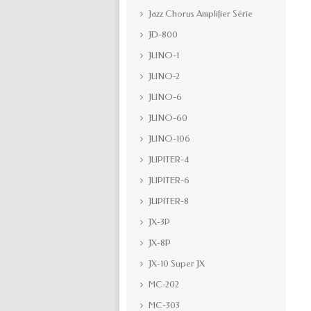
Jazz Chorus Amplifier Série
JD-800
JUNO-1
JUNO-2
JUNO-6
JUNO-60
JUNO-106
JUPITER-4
JUPITER-6
JUPITER-8
JX-3P
JX-8P
JX-10 Super JX
MC-202
MC-303