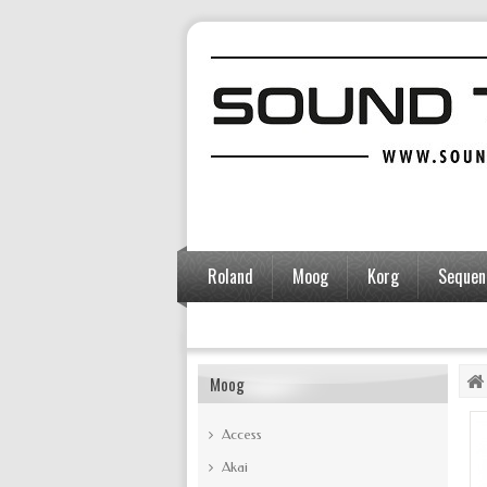
Roland
Moog
Korg
Sequent
Accessoires
Moog
Access
Akai