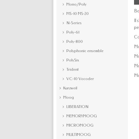
Mono/Poly
Bo
MS-10 MS-20
Il
N-Series
pe
Poly-61
Co
Poly-800
M
Polyphonic ensemble
Mo
PolySix
Mo
Trident
Mo
VC-10 Vocoder
Kurzweil
Moog
LIBERATION
MEMORYMOOG
MICROMOOG
MULTIMOOG