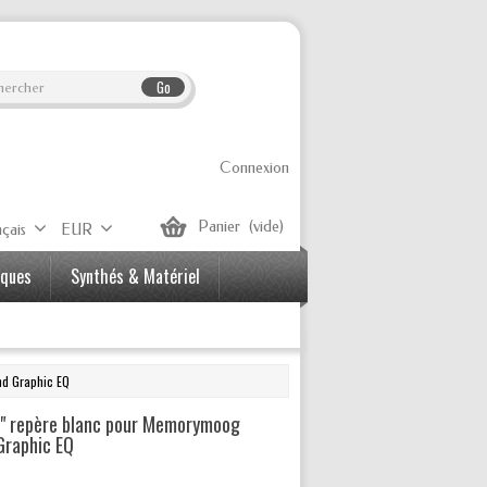
Go
Connexion
Panier
(vide)
çais
EUR
iques
Synthés & Matériel
d Graphic EQ
" repère blanc pour Memorymoog
raphic EQ