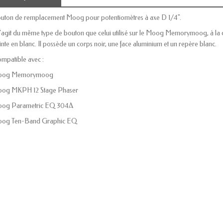
uton de remplacement Moog pour potentiomètres à axe D 1/4".
 s’agit du même type de bouton que celui utilisé sur le Moog Memorymoog, à la di
inte en blanc. Il possède un corps noir, une face aluminium et un repère blanc.
mpatible avec :
oog Memorymoog
og MKPH 12 Stage Phaser
og Parametric EQ 304A
og Ten-Band Graphic EQ