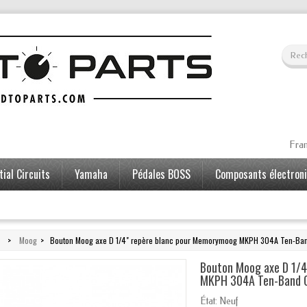
Fran
ial Circuits
Yamaha
Pédales BOSS
Composants électron
>
Moog
>
Bouton Moog axe D 1/4" repère blanc pour Memorymoog MKPH 304A Ten-Ban
Bouton Moog axe D 1/4
MKPH 304A Ten-Band G
État:
Neuf