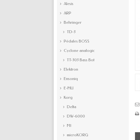
Alesis
ARP
Behringer
TD-3
Pédales BOSS
Cyclone analogic
TT-303 Bass Bot
Elektron
Ensoniq
E-MU
Korg
Delta
DW-6000
M1
microKORG