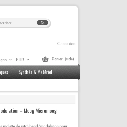
Go
Connexion
Panier
(vide)
çais
EUR
iques
Synthés & Matériel
 Modulation – Moog Micromoog
la molette de pitch bend/modulation pour