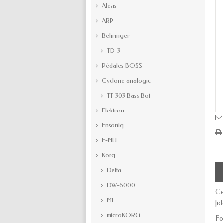
Alesis
ARP
Behringer
TD-3
Pédales BOSS
Cyclone analogic
TT-303 Bass Bot
Elektron
Ensoniq
E-MU
Korg
Delta
DW-6000
Ce
M1
fi
microKORG
Fo