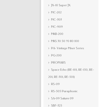
JX-10 Super JX
MC-202
MC-303
MC-909
MKB-200
MKS 30 50 70 80 100
PA- Vintage Mixer Series
PG-200
PROMARS
Space Echo (RE-101, RE-150, RE-
201, RE-301, RE-501)
RS-09
RS-505 Paraphonic
SA-09 Saturn 09
SBF-325