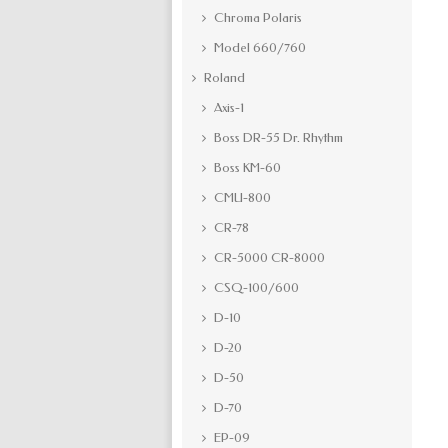
Chroma Polaris
Model 660/760
Roland
Axis-1
Boss DR-55 Dr. Rhythm
Boss KM-60
CMU-800
CR-78
CR-5000 CR-8000
CSQ-100/600
D-10
D-20
D-50
D-70
EP-09