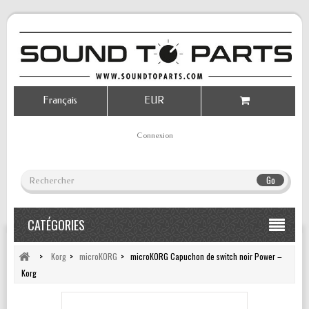
Français
EUR
Connexion
Go
CATÉGORIES
>
Korg
>
microKORG
>
microKORG Capuchon de switch noir Power –
Korg