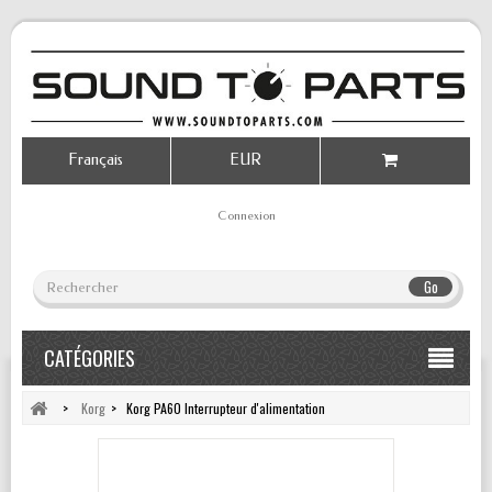
Français
EUR
Connexion
Go
CATÉGORIES
>
Korg
>
Korg PA60 Interrupteur d'alimentation