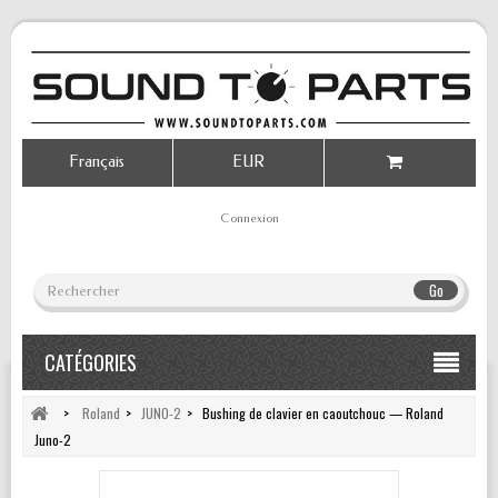
Français
EUR
Connexion
Go
CATÉGORIES
>
Roland
>
JUNO-2
>
Bushing de clavier en caoutchouc — Roland
Juno-2