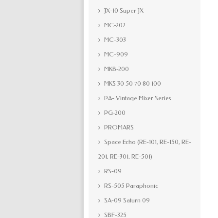
JX-10 Super JX
MC-202
MC-303
MC-909
MKB-200
MKS 30 50 70 80 100
PA- Vintage Mixer Series
PG-200
PROMARS
Space Echo (RE-101, RE-150, RE-
201, RE-301, RE-501)
RS-09
RS-505 Paraphonic
SA-09 Saturn 09
SBF-325