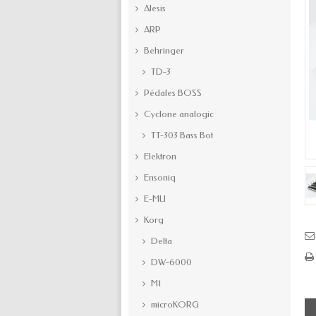
Alesis
ARP
Behringer
TD-3
Pédales BOSS
Cyclone analogic
TT-303 Bass Bot
Elektron
Ensoniq
E-MU
Korg
Delta
DW-6000
M1
microKORG