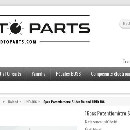
Fran
ial Circuits
Yamaha
Pédales BOSS
Composants électron
>
Roland
>
JUNO-106
>
16pcs Potentiomètre Slider Roland JUNO 106
16pcs Potentiomètre S
Reference:
js106x16
État:
Neuf