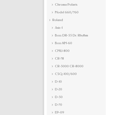
Chroma Polaris
Model 660/760
Roland
Axis-1
Boss DR-55 Dr. Rhythm
Boss KM-60
CMU-800
CR-78
CR-5000 CR-8000
CSQ-100/600
D-10
D-20
D-50
D-70
EP-09