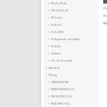
Mono/Poly
Po
MS-10 MS-20
Po
N-Series
Né
Poly-61
Poly-800
Polyphonic ensemble
PolySix
Trident
VC-10 Vocoder
Kurzweil
Moog
LIBERATION
MEMORYMOOG
MICROMOOG
MULTIMOOG