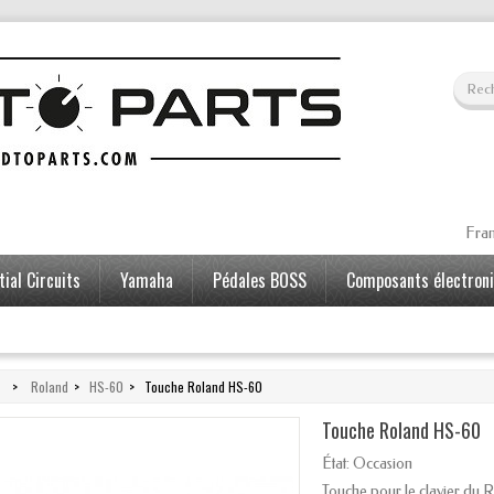
Fran
ial Circuits
Yamaha
Pédales BOSS
Composants électron
>
Roland
>
HS-60
>
Touche Roland HS-60
Touche Roland HS-60
État:
Occasion
Touche pour le clavier du