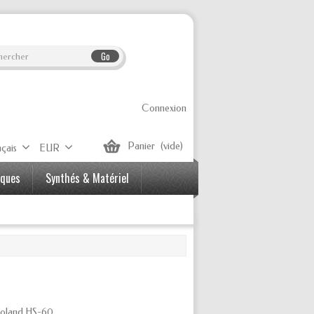
Go
Connexion
Panier
(vide)
çais
EUR
iques
Synthés & Matériel
 Roland HS-60.