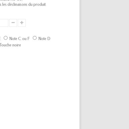
s les déclinaisons du produit.
E
Note C ou F
Note D
Touche noire