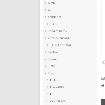
Alesis
ARP
Behringer
TD-3
Pédales BOSS
Cyclone analogic
TT-303 Bass Bot
Elektron
Ensoniq
E-MU
Korg
Delta
DW-6000
M1
microKORG