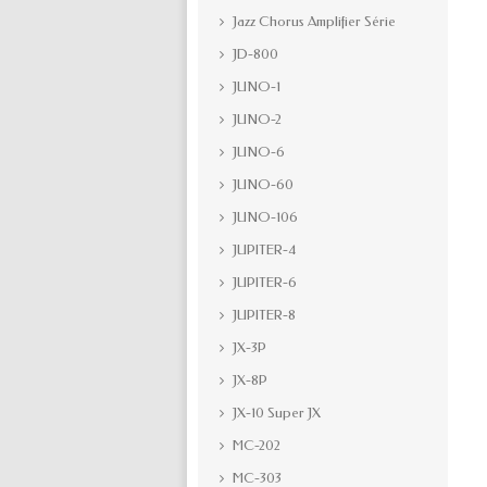
Jazz Chorus Amplifier Série
JD-800
JUNO-1
JUNO-2
JUNO-6
JUNO-60
JUNO-106
JUPITER-4
JUPITER-6
JUPITER-8
JX-3P
JX-8P
JX-10 Super JX
MC-202
MC-303