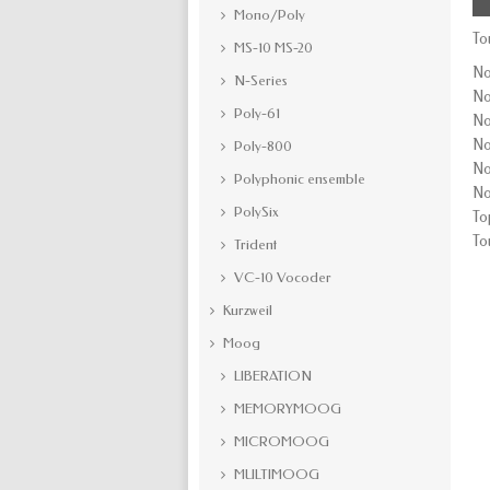
Mono/Poly
To
MS-10 MS-20
No
N-Series
No
Poly-61
No
No
Poly-800
No
Polyphonic ensemble
No
PolySix
To
To
Trident
VC-10 Vocoder
Kurzweil
Moog
LIBERATION
MEMORYMOOG
MICROMOOG
MULTIMOOG