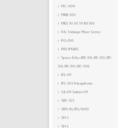
MC-909
MKB-200
MKS 30 50 70 80 100
PA- Vintage Mixer Series
PG-200
PROMARS
Space Echo (RE-101, RE-150, RE-
201, RE-301, RE-501)
RS-09
RS-505 Paraphonic
SA-09 Saturn 09
SBF-325
SBX-10/80/1000
SH-1
SH-2