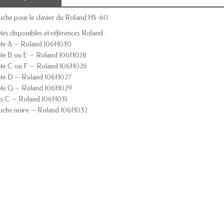
uche pour le clavier du Roland HS-60.
tes disponibles et références Roland :
te A — Roland 106H030
te B ou E — Roland 106H028
te C ou F — Roland 106H026
te D — Roland 106H027
te G — Roland 106H029
p C — Roland 106H031
uche noire — Roland 106H032