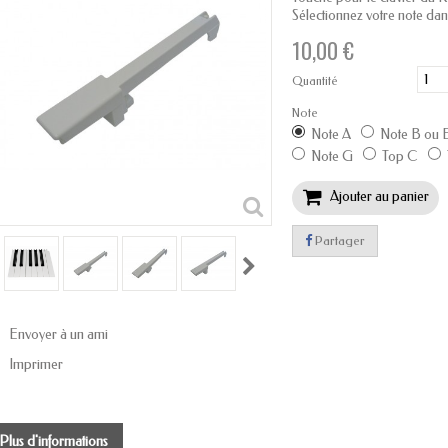
Sélectionnez votre note dan
10,00 €
Quantité
Note
Note A
Note B ou 
Note G
Top C
Ajouter au panier
Partager
Envoyer à un ami
Imprimer
Plus d'informations