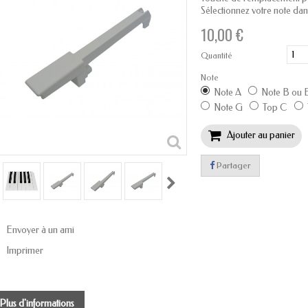
Sélectionnez votre note dan
10,00 €
Quantité
Note
Note A
Note B ou 
Note G
Top C
Ajouter au panier
Partager
Envoyer à un ami
Imprimer
Plus d'informations