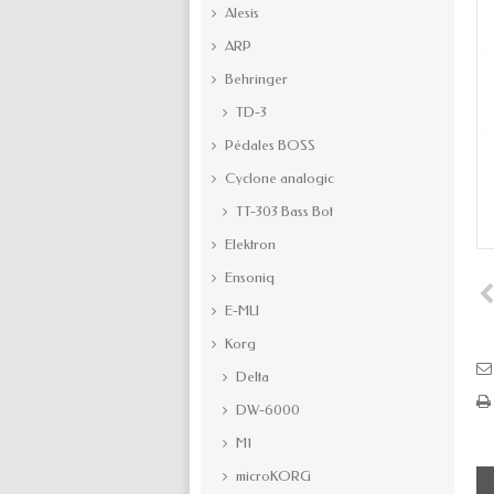
Alesis
ARP
Behringer
TD-3
Pédales BOSS
Cyclone analogic
TT-303 Bass Bot
Elektron
Ensoniq
E-MU
Korg
Delta
DW-6000
M1
microKORG