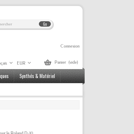
Go
Connexion
Panier
(vide)
çais
EUR
iques
Synthés & Matériel
our le Roland D-10.