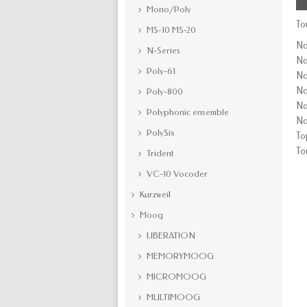
Mono/Poly
To
MS-10 MS-20
No
N-Series
No
Poly-61
No
No
Poly-800
No
Polyphonic ensemble
No
PolySix
To
To
Trident
VC-10 Vocoder
Kurzweil
Moog
LIBERATION
MEMORYMOOG
MICROMOOG
MULTIMOOG