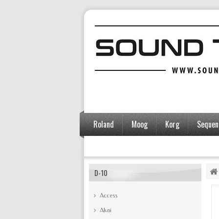
Roland
Moog
Korg
Sequent
Accessoires
D-10
Access
Akai