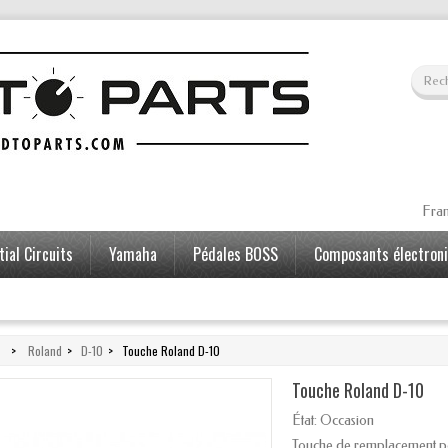
Fran
ial Circuits
Yamaha
Pédales BOSS
Composants électron
>
Roland
>
D-10
>
Touche Roland D-10
Touche Roland D-10
État:
Occasion
Touche de remplacement p