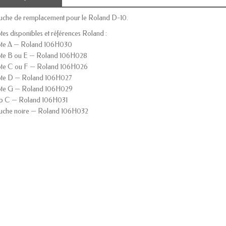
uche de remplacement pour le Roland D-10.
tes disponibles et références Roland :
te A — Roland 106H030
te B ou E — Roland 106H028
te C ou F — Roland 106H026
te D — Roland 106H027
te G — Roland 106H029
p C — Roland 106H031
uche noire — Roland 106H032