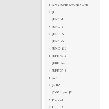
Jazz Chorus Amplifier Série
JD-800
JUNO-1
JUNO-2
JUNO-6
JUNO-60
JUNO-106
JUPITER-4
JUPITER-6
JUPITER-8
JX-3P
JX-8P
JX-10 Super JX
MC-202
MC-303