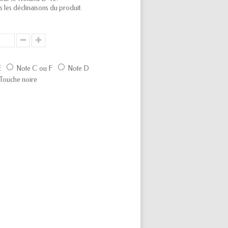
s les déclinaisons du produit.
E
Note C ou F
Note D
Touche noire