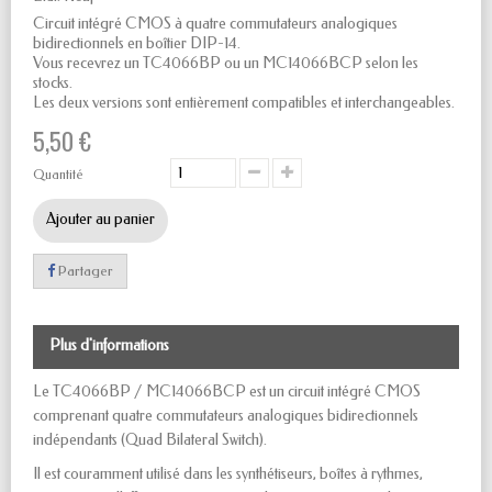
Circuit intégré CMOS à quatre commutateurs analogiques
bidirectionnels en boîtier DIP-14.
Vous recevrez un TC4066BP ou un MC14066BCP selon les
stocks.
Les deux versions sont entièrement compatibles et interchangeables.
5,50 €
Quantité
Ajouter au panier
Partager
Plus d'informations
Le TC4066BP / MC14066BCP est un circuit intégré CMOS
comprenant quatre commutateurs analogiques bidirectionnels
indépendants (Quad Bilateral Switch).
Il est couramment utilisé dans les synthétiseurs, boîtes à rythmes,