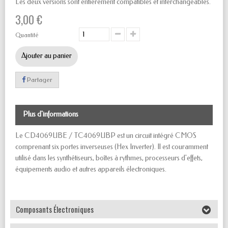
Les deux versions sont entièrement compatibles et interchangeables.
3,00 €
Quantité
Ajouter au panier
Partager
Plus d'informations
Le CD4069UBE / TC4069UBP est un circuit intégré CMOS
comprenant six portes inverseuses (Hex Inverter). Il est couramment
utilisé dans les synthétiseurs, boîtes à rythmes, processeurs d'effets,
équipements audio et autres appareils électroniques.
Composants Électroniques