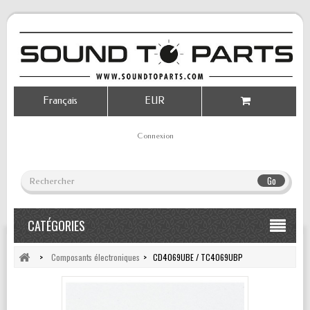
Français
EUR
Connexion
Go
CATÉGORIES
>
Composants électroniques
>
CD4069UBE / TC4069UBP