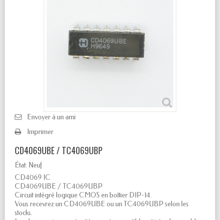
Envoyer à un ami
Imprimer
CD4069UBE / TC4069UBP
État:
Neuf
CD4069 IC
CD4069UBE / TC4069UBP
Circuit intégré logique CMOS en boîtier DIP-14.
Vous recevrez un CD4069UBE ou un TC4069UBP selon les
stocks.