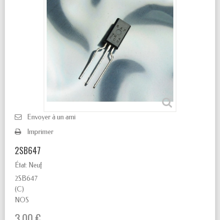
Envoyer à un ami
Imprimer
2SB647
État:
Neuf
2SB647
(C)
NOS
3,00 €