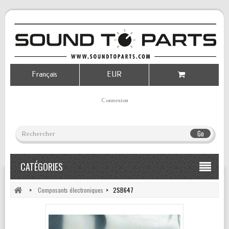
Français
EUR
Connexion
Go
CATÉGORIES
>
Composants électroniques
>
2SB647